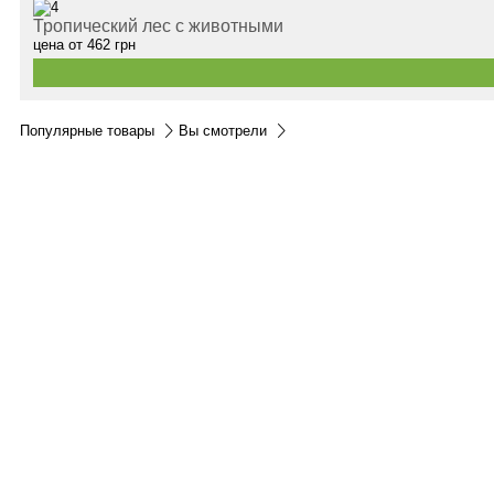
Тропический лес с животными
цена от
462
грн
Популярные товары
Вы смотрели
Контакты:
м.Дніпро
вул.Виконкомівська, 24
Пн-Пт 9:00-18:30
Сб по записи