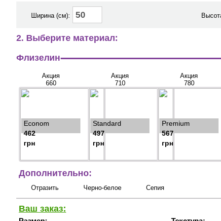
Ширина (см):
Высота
2. Выберите материал:
Флизелин
Акция
Акция
Акция
660
710
780
Econom
Standard
Premium
462
497
567
грн
грн
грн
Дополнительно:
Отразить
Черно-белое
Сепия
Ваш заказ:
Размер:
Текстура: