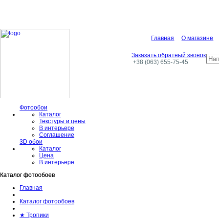
Главная
О магазине
Заказать обратный звонок
+38 (063) 655-75-45
Фотообои
Каталог
Текстуры и цены
В интерьере
Соглашение
3D обои
Каталог
Цена
В интерьере
Каталог фотообоев
Каталог фотообоев
Главная
Каталог фотообоев
★ Тропики