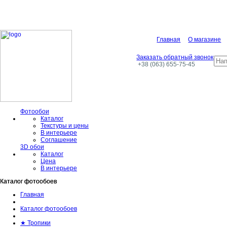
Главная
О магазине
Заказать обратный звонок
+38 (063) 655-75-45
Фотообои
Каталог
Текстуры и цены
В интерьере
Соглашение
3D обои
Каталог
Цена
В интерьере
Каталог фотообоев
Каталог фотообоев
Главная
Каталог фотообоев
★ Тропики