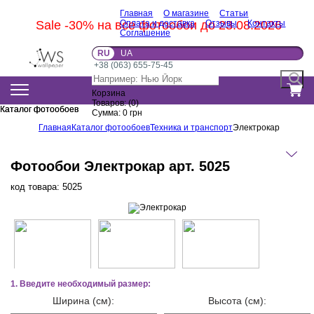
Главная
О магазине
Статьи
Sale -30% на все фотообои до 23.08.2026
Оплата и доставка
Отзывы
Контакты
Соглашение
RU
UA
+38 (063) 655-75-45
Корзина
Товаров:
(
0
)
Каталог фотообоев
Каталог фотообоев
Сумма:
0
грн
Главная
Каталог фотообоев
Техника и транспорт
Электрокар
Фотообои Электрокар арт. 5025
код товара:
5025
1. Введите необходимый размер:
Ширина (см):
Высота (см):