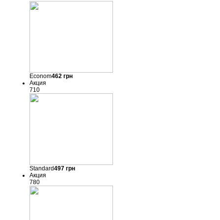
Econom
462
грн
Акция
710
Standard
497
грн
Акция
780