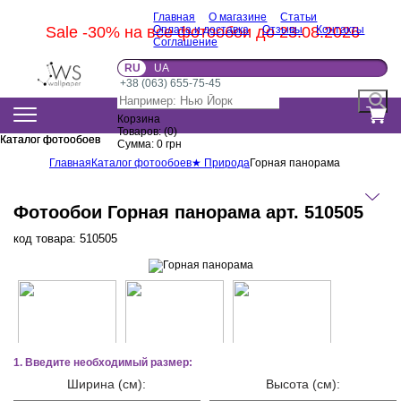
Главная
О магазине
Статьи
Sale -30% на все фотообои до 23.08.2026
Оплата и доставка
Отзывы
Контакты
Соглашение
RU
UA
+38 (063) 655-75-45
Корзина
Товаров:
(
0
)
Каталог фотообоев
Каталог фотообоев
Сумма:
0
грн
Главная
Каталог фотообоев
★ Природа
Горная панорама
Фотообои Горная панорама арт. 510505
код товара:
510505
1. Введите необходимый размер:
Ширина (см):
Высота (см):