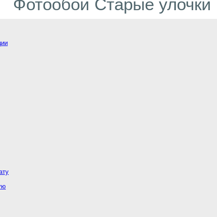
Фотообои Старые улочки
ции
ату
ую