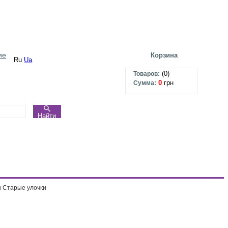
ие
Корзина
Ru
Ua
(
0
)
Товаров:
0
грн
Сумма:
Найти
 Старые улочки