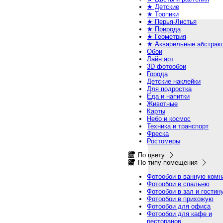
★ Детские
★ Тропики
★ Перья-Листья
★ Природа
★ Геометрия
★ Акварельные абстрак
Обои
Лайн арт
3D фотообои
Города
Детские наклейки
Для подростка
Еда и напитки
Животные
Карты
Небо и космос
Техника и транспорт
Фреска
Ростомеры
По цвету
По типу помещения
Фотообои в ванную комн
Фотообои в спальню
Фотообои в зал и гостин
Фотообои в прихожую
Фотообои для офиса
Фотообои для кафе и
ресторанов