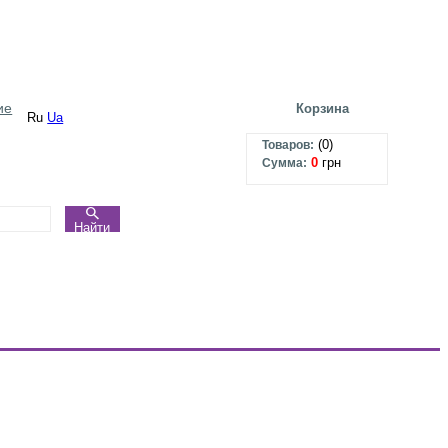
ие
Корзина
Ru
Ua
(
0
)
Товаров:
0
грн
Сумма:
Найти