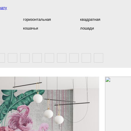
нату
горизонтальная
квадратная
кошачьи
лошади