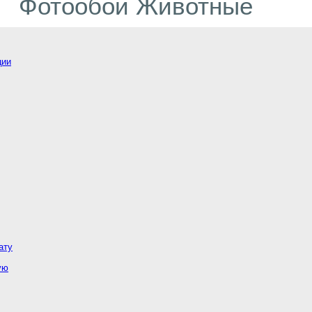
Фотообои Животные
ции
ату
ую