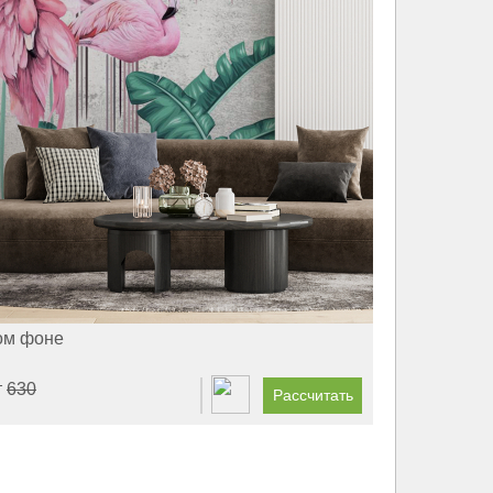
ом фоне
т
630
Рассчитать