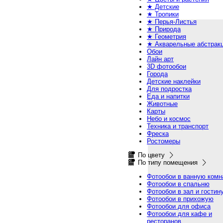
★ Детские
★ Тропики
★ Перья-Листья
★ Природа
★ Геометрия
★ Акварельные абстрак
Обои
Лайн арт
3D фотообои
Города
Детские наклейки
Для подростка
Еда и напитки
Животные
Карты
Небо и космос
Техника и транспорт
Фреска
Ростомеры
По цвету
По типу помещения
Фотообои в ванную комн
Фотообои в спальню
Фотообои в зал и гостин
Фотообои в прихожую
Фотообои для офиса
Фотообои для кафе и
ресторанов