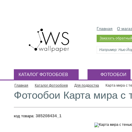
Главная
О мага
Заказать обратный
КАТАЛОГ ФОТООБОЕВ
ФОТООБОИ
Главная
Каталог фотообоев
Для подростка
Карта мира с т
Фотообои Карта мира с 
385208434_1
код товара: