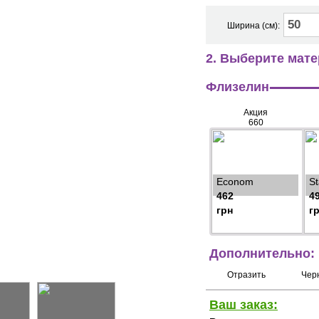
Ширина (см):
2. Выберите мате
Флизелин
Акция
660
Econom
S
462
4
грн
г
Дополнительно:
Отразить
Чер
Ваш заказ: