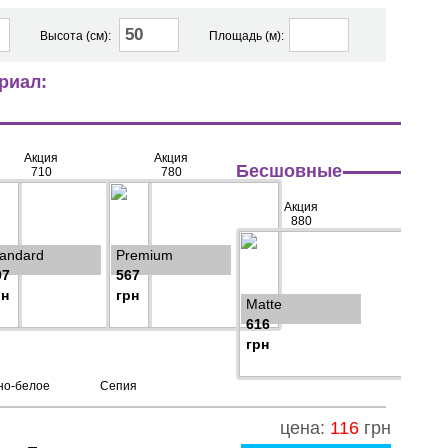
Высота (см):
Площадь (м):
риал:
Акция
Акция
Бесшовные
710
780
Акция
880
tandard
Premium
97
567
рн
грн
Matte
616
грн
но-белое
Сепия
цена:
116
грн