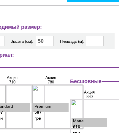
ходимый размер:
Высота (см):
Площадь (м):
риал:
Акция
Акция
Бесшовные
710
780
Акция
880
tandard
Premium
97
567
рн
грн
Matte
616
грн