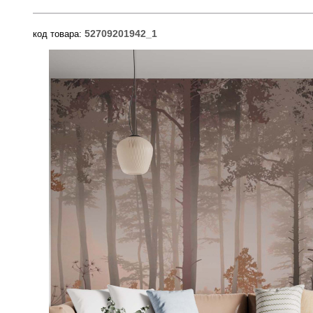
52709201942_1
код товара: