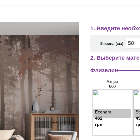
1. Введите необ
Ширина (см):
2. Выберите мате
Флизелин
Акция
660
Econom
S
462
4
грн
г