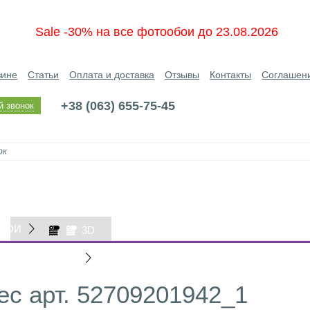
Sale -30% на все фотообои до 23.08.2026
зине
Статьи
Оплата и доставка
Отзывы
Контакты
Соглашен
+38 (063) 655-75-45
й звонок
БОИ
3D
ОБОИ
с арт. 52709201942_1