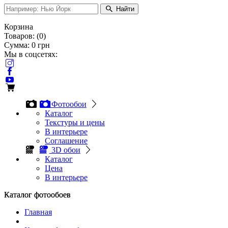
Найти
Корзина
Товаров:
(
0
)
Сумма:
0
грн
Мы в соцсетях:
Фотообои
Каталог
Текстуры и цены
В интерьере
Соглашение
3D обои
Каталог
Цена
В интерьере
Каталог фотообоев
Каталог фотообоев
Главная