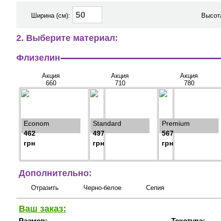
Ширина (см):
Высота
2. Выберите материал:
Флизелин
Акция
Акция
Акция
660
710
780
Econom
Standard
Premium
462
497
567
грн
грн
грн
Дополнительно:
Отразить
Черно-белое
Сепия
Ваш заказ:
Размер:
Текстура: