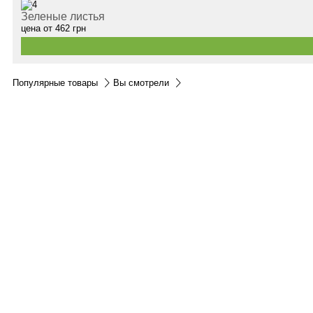
Зеленые листья
цена от
462
грн
Популярные товары
Вы смотрели
Контакты:
м.Дніпро
вул.Виконкомівська, 24
Пн-Пт 9:00-18:30
Сб по записи