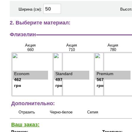
Ширина (см):
Высота
2. Выберите материал:
Флизелин
Акция
Акция
Акция
660
710
780
Econom
Standard
Premium
462
497
567
грн
грн
грн
Дополнительно:
Отразить
Черно-белое
Сепия
Ваш заказ:
Размер:
Текстура: