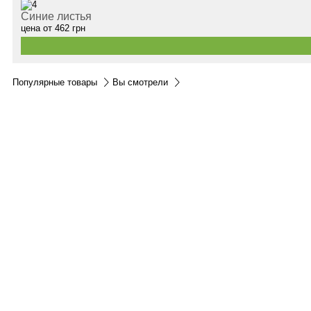
Синие листья
цена от
462
грн
Популярные товары
Вы смотрели
Контакты:
м.Дніпро
вул.Виконкомівська, 24
Пн-Пт 9:00-18:30
Сб по записи