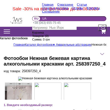
Главная
О магазине
Статьи
Sale -30% на все фотообои до 23.08.2026
Оплата и доставка
Отзывы
Контакты
Соглашение
RU
UA
+38 (063) 655-75-45
Корзина
Товаров:
(
0
)
Каталог фотообоев
Каталог фотообоев
Сумма:
0
грн
Главная
Каталог фотообоев
★ Акварельные абстракции
Нежная беже
Фотообои Нежная бежевая картина
алкогольными красками арт. 258397250_4
код товара:
258397250_4
1. Введите необходимый размер: