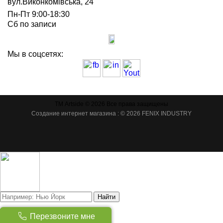
вул.Виконкомівська, 24
Пн-Пт 9:00-18:30
Сб по записи
Мы в соцсетях:
ТМ Artside © 2026 Все права защищены
Создание интернет магазина
: © 2026 FENIX INDUSTRY
Найти
Товаров:
(
0
)
Перезвоните мне
Сумма:
0
грн