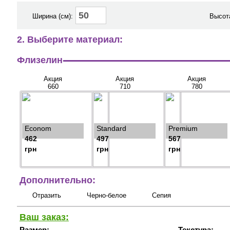
Ширина (см):
Высота
2. Выберите материал:
Флизелин
Акция
Акция
Акция
660
710
780
Econom
Standard
Premium
462
497
567
грн
грн
грн
Дополнительно:
Отразить
Черно-белое
Сепия
Ваш заказ:
Размер:
Текстура: