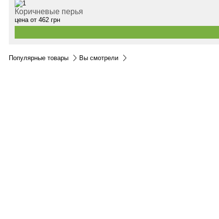
Коричневые перья
цена от
462
грн
Популярные товары
Вы смотрели
Контакты:
м.Дніпро
вул.Виконкомівська, 24
Пн-Пт 9:00-18:30
Сб по записи