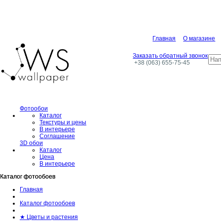
Главная
О магазине
Заказать обратный звонок
+38 (063) 655-75-45
Фотообои
Каталог
Текстуры и цены
В интерьере
Соглашение
3D обои
Каталог
Цена
В интерьере
Каталог фотообоев
Каталог фотообоев
Главная
Каталог фотообоев
★ Цветы и растения