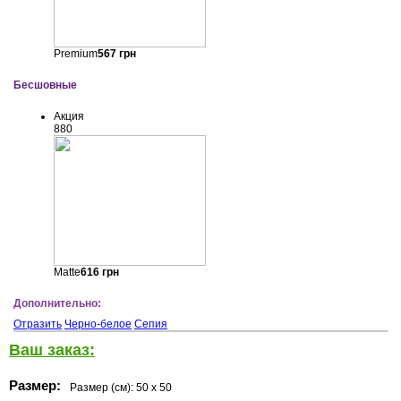
Premium
567
грн
Бесшовные
Акция
880
Matte
616
грн
Дополнительно:
Отразить
Черно-белое
Сепия
Ваш заказ:
Размер:
Размер (см):
50 x 50