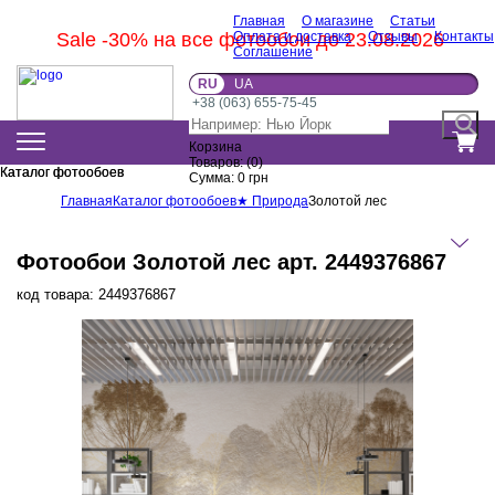
Главная
О магазине
Статьи
Sale -30% на все фотообои до 23.08.2026
Оплата и доставка
Отзывы
Контакты
Соглашение
RU
UA
+38 (063) 655-75-45
Корзина
Товаров:
(
0
)
Каталог фотообоев
Каталог фотообоев
Сумма:
0
грн
Главная
Каталог фотообоев
★ Природа
Золотой лес
Фотообои Золотой лес арт. 2449376867
код товара:
2449376867