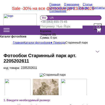
Главная
О магазине
Статьи
Sale -30% на все фотообои до 23.08.2026
Оплата и доставка
Отзывы
Контакты
Соглашение
RU
UA
+38 (063) 655-75-45
Корзина
Товаров:
(
0
)
Каталог фотообоев
Каталог фотообоев
Сумма:
0
грн
Главная
Каталог фотообоев
★ Природа
Старинный парк
Фотообои Старинный парк арт.
2205202611
код товара:
2205202611
1. Введите необходимый размер: