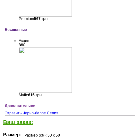
Premium
567
грн
Бесшовные
Акция
880
Matte
616
грн
Дополнительно:
Отразить
Черно-белое
Сепия
Ваш заказ:
Размер:
Размер (см):
50 x 50