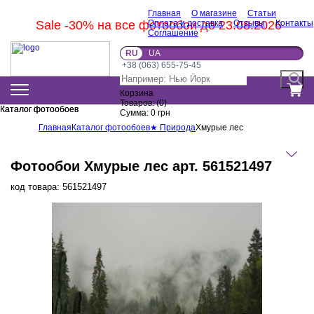
Главная
О магазине
Статьи
Sale -30% на все фотообои до 23.08.2026
Оплата и доставка
Отзывы
Контакты
Соглашение
RU
UA
+38 (063) 655-75-45
Корзина
Товаров:
(
0
)
Каталог фотообоев
Каталог фотообоев
Сумма:
0
грн
Главная
Каталог фотообоев
★ Природа
Хмурые лес
Фотообои Хмурые лес арт. 561521497
код товара:
561521497