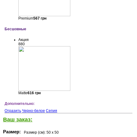
Premium
567
грн
Бесшовные
Акция
880
Matte
616
грн
Дополнительно:
Отразить
Черно-белое
Сепия
Ваш заказ:
Размер:
Размер (см):
50 x 50