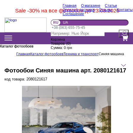
Главная
О магазине
Статьи
Sale -30% на все фотообои до 23.08.2026
Оплата и доставка
Отзывы
Контакты
Соглашение
RU
UA
+38 (063) 655-75-45
Корзина
Товаров:
(
0
)
Каталог фотообоев
Каталог фотообоев
Сумма:
0
грн
Главная
Каталог фотообоев
Техника и транспорт
Синяя машина
Фотообои Синяя машина арт. 2080121617
код товара:
2080121617