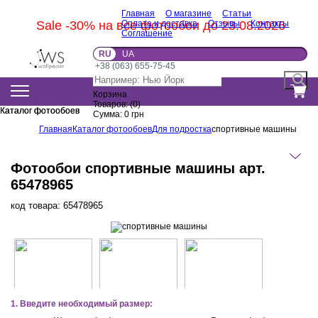
Главная
О магазине
Статьи
Sale -30% на все фотообои до 23.08.2026
Оплата и доставка
Отзывы
Контакты
Соглашение
RU
UA
+38 (063) 655-75-45
Корзина
Товаров:
(
0
)
Каталог фотообоев
Каталог фотообоев
Сумма:
0
грн
Главная
Каталог фотообоев
Для подростка
спортивные машины
Фотообои спортивные машины арт.
65478965
код товара:
65478965
1. Введите необходимый размер: