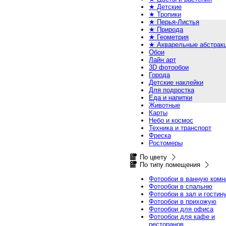
★ Детские
★ Тропики
★ Перья-Листья
★ Природа
★ Геометрия
★ Акварельные абстрак
Обои
Лайн арт
3D фотообои
Города
Детские наклейки
Для подростка
Еда и напитки
Животные
Карты
Небо и космос
Техника и транспорт
Фреска
Ростомеры
По цвету
По типу помещения
Фотообои в ванную комн
Фотообои в спальню
Фотообои в зал и гостин
Фотообои в прихожую
Фотообои для офиса
Фотообои для кафе и
ресторанов