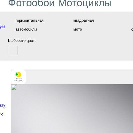
Фотообои Мотоциклы
горизонтальная
квадратная
ции
автомобили
мото
Выберите цвет:
ату
ую