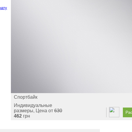
нату
Спортбайк
Индивидуальные
размеры, Цена от
630
Рас
462
грн