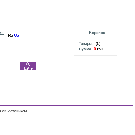
ие
Корзина
Ru
Ua
(
0
)
Товаров:
0
грн
Сумма:
Найти
бои Мотоциклы