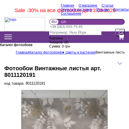
Главная
О магазине
Статьи
Sale -30% на все фотообои до 23.08.2026
Оплата и доставка
Отзывы
Контакты
Соглашение
RU
UA
+38 (063) 655-75-45
Корзина
Товаров:
(
0
)
Каталог фотообоев
Каталог фотообоев
Сумма:
0
грн
Главная
Каталог фотообоев
★ Цветы и растения
Винтажные листья
Фотообои Винтажные листья арт.
8011120191
код товара:
8011120191