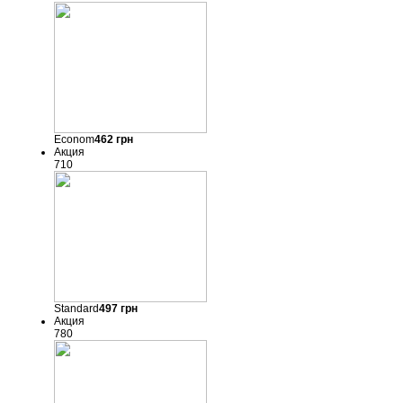
Econom
462
грн
Акция
710
Standard
497
грн
Акция
780