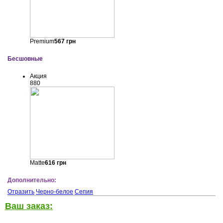
Premium
567
грн
Бесшовные
Акция
880
Matte
616
грн
Дополнительно:
Отразить
Черно-белое
Сепия
Ваш заказ: