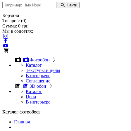
Найти
Корзина
Товаров:
(
0
)
Сумма:
0
грн
Мы в соцсетях:
Фотообои
Каталог
Текстуры и цены
В интерьере
Соглашение
3D обои
Каталог
Цена
В интерьере
Каталог фотообоев
Каталог фотообоев
Главная