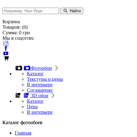
Найти
Корзина
Товаров:
(
0
)
Сумма:
0
грн
Мы в соцсетях:
Фотообои
Каталог
Текстуры и цены
В интерьере
Соглашение
3D обои
Каталог
Цена
В интерьере
Каталог фотообоев
Каталог фотообоев
Главная