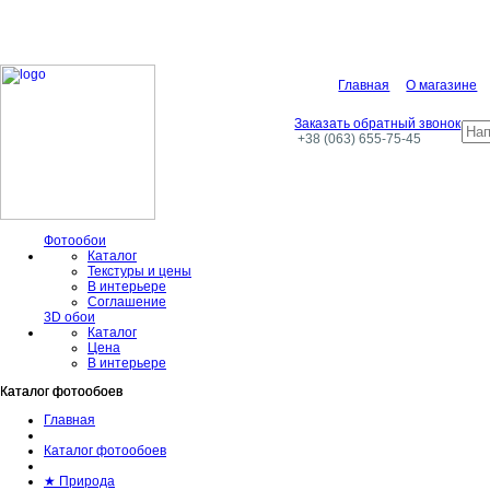
Главная
О магазине
Заказать обратный звонок
+38 (063) 655-75-45
Фотообои
Каталог
Текстуры и цены
В интерьере
Соглашение
3D обои
Каталог
Цена
В интерьере
Каталог фотообоев
Каталог фотообоев
Главная
Каталог фотообоев
★ Природа