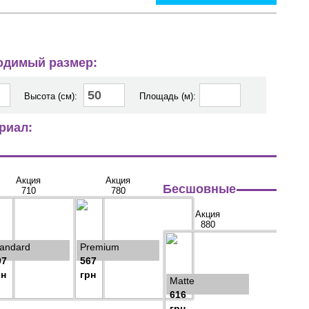
ходимый размер:
Высота (см):
Площадь (м):
риал:
Акция
Акция
Бесшовные
710
780
Акция
880
tandard
Premium
97
567
рн
грн
Matte
616
грн