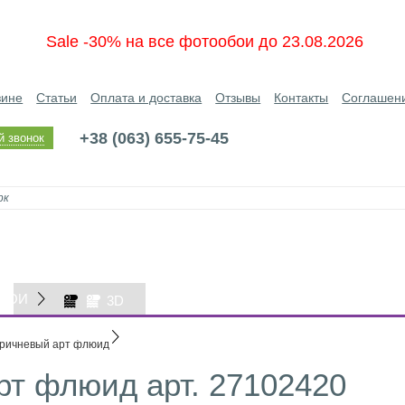
Sale -30% на все фотообои до 23.08.2026
зине
Статьи
Оплата и доставка
Отзывы
Контакты
Соглашен
+38 (063) 655-75-45
й звонок
БОИ
3D
ОБОИ
ричневый арт флюид
рт флюид арт. 27102420