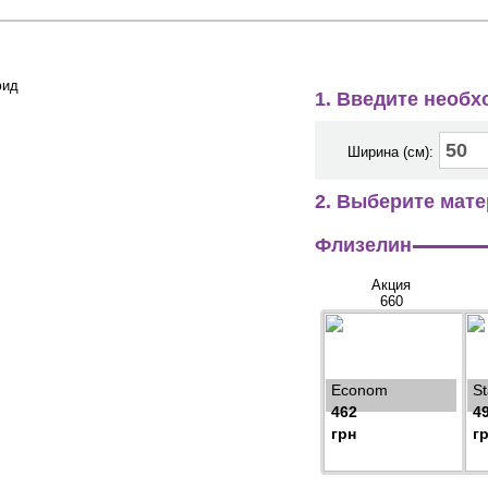
1. Введите необ
Ширина (см):
2. Выберите мате
Флизелин
Акция
660
Econom
S
462
4
грн
г