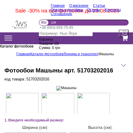
Главная
О магазине
Статьи
Sale -30% на все фотообои до 23.08.2026
Оплата и доставка
Отзывы
Контакты
Соглашение
RU
UA
+38 (063) 655-75-45
Корзина
Товаров:
(
0
)
Каталог фотообоев
Каталог фотообоев
Сумма:
0
грн
Главная
Каталог фотообоев
Техника и транспорт
Машыны
Фотообои Машыны арт. 51703202016
код товара:
51703202016
1. Введите необходимый размер:
Ширина (см):
Высота (см):