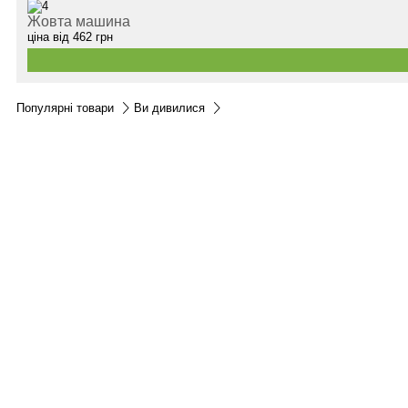
Жовта машина
ціна від
462
грн
Популярні товари
Ви дивилися
Контакти:
м.Дніпро
вул.Виконкомівська, 24
Пн-Пт 9: 00-18: 30
Сб по запису