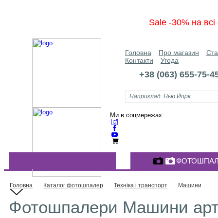
Sale -30% на вс
Головна
Про магазин
Ста
Контакти
Угода
+38 (063) 655-75-4
Ми в соцмережах:
ФОТОШПАЛ
КАТАЛОГ ФОТОШПАЛЕР
Головна
Каталог фотошпалер
Техніка і транспорт
Машини
Фотошпалери Машини арт