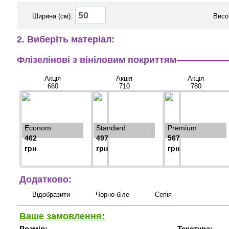
Ширина (см):
Висо
2. Виберіть матеріал:
Флізелінові з вініловим покриттям
Акція
Акція
Акція
660
710
780
Econom
Standard
Premium
462
497
567
грн
грн
грн
Додатково:
Відобразити
Чорно-біле
Сепія
Ваше замовлення:
Розмір:
Текстура: