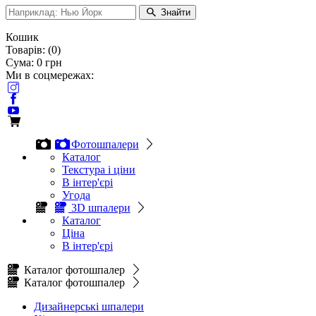
Знайти
Кошик
Товарів:
(
0
)
Сума:
0
грн
Ми в соцмережах:
Фотошпалери
Каталог
Текстура і ціни
В інтер'єрі
Угода
3D шпалери
Каталог
Ціна
В інтер'єрі
Каталог фотошпалер
Каталог фотошпалер
Дизайнерські шпалери