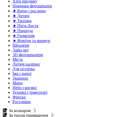
Хіти продажу
Новинки фотошпалер
★ Квіти і рослини
★ Дитячі
★ Тропіки
★ Пір'я-Листя
★ Природа
★ Геометрія
★ Флюїди та мармур
Шпалери
Лайн арт
3D фотошпалери
Міста
Дитячі наліпки
Для підлітка
Їжа і напої
Тварини
Мапи
Небо і космос
Техніка і транспорт
Фреска
Ростоміри
За кольором
За типом приміщення