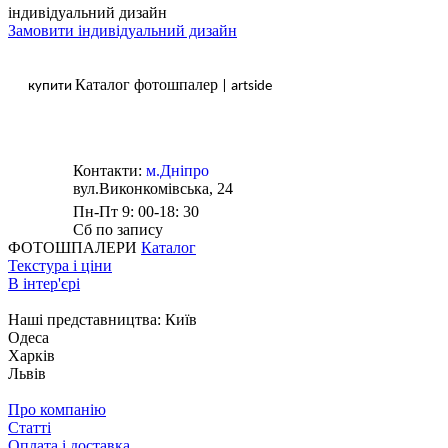
індивідуальний дизайн
Замовити індивідуальний дизайн
Каталог фотошпалер
купити
| artside
Контакти:
м.Дніпро
вул.Виконкомівська, 24
Пн-Пт 9: 00-18: 30
Сб по запису
ФОТОШПАЛЕРИ
Каталог
Текстура і ціни
В інтер'єрі
Наші представництва:
Київ
Одеса
Харків
Львів
Про компанію
Статті
Оплата і доставка