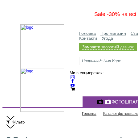
Sale -30% на вс
Головна
Про магазин
Ста
Контакти
Угода
Замовити зворотній дзвінок
Ми в соцмережах:
ФОТОШПАЛ
Головна
Каталог фотошпал
Фільтр