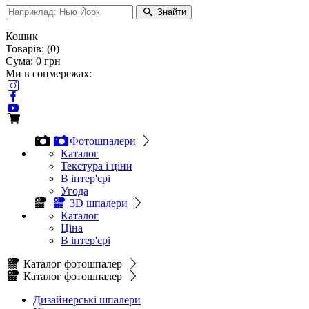
Знайти
Кошик
Товарів:
(
0
)
Сума:
0
грн
Ми в соцмережах:
Фотошпалери
Каталог
Текстура і ціни
В інтер'єрі
Угода
3D шпалери
Каталог
Ціна
В інтер'єрі
Каталог фотошпалер
Каталог фотошпалер
Дизайнерські шпалери