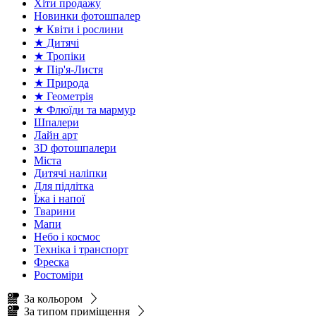
Хіти продажу
Новинки фотошпалер
★ Квіти і рослини
★ Дитячі
★ Тропіки
★ Пір'я-Листя
★ Природа
★ Геометрія
★ Флюїди та мармур
Шпалери
Лайн арт
3D фотошпалери
Міста
Дитячі наліпки
Для підлітка
Їжа і напої
Тварини
Мапи
Небо і космос
Техніка і транспорт
Фреска
Ростоміри
За кольором
За типом приміщення