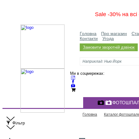
Sale -30% на вс
Головна
Про магазин
Ста
Контакти
Угода
Замовити зворотній дзвінок
Ми в соцмережах:
ФОТОШПАЛ
Головна
Каталог фотошпал
Фільтр