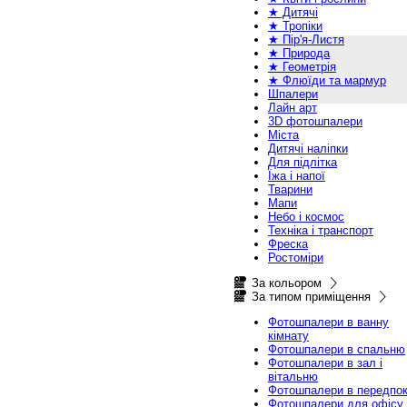
★ Дитячі
★ Тропіки
★ Пір'я-Листя
★ Природа
★ Геометрія
★ Флюїди та мармур
Шпалери
Лайн арт
3D фотошпалери
Міста
Дитячі наліпки
Для підлітка
Їжа і напої
Тварини
Мапи
Небо і космос
Техніка і транспорт
Фреска
Ростоміри
За кольором
За типом приміщення
Фотошпалери в ванну
кімнату
Фотошпалери в спальню
Фотошпалери в зал і
вітальню
Фотошпалери в передпок
Фотошпалери для офісу