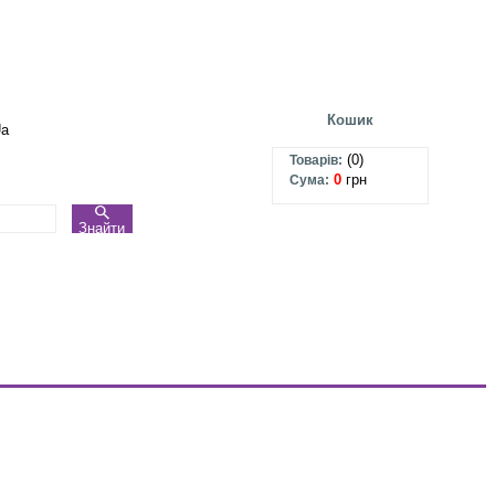
Кошик
Ua
(
0
)
Товарів:
0
грн
Сума:
Знайти