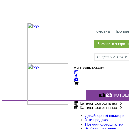
Головна
Про ма
Замовити зворотні
Ми в соцмережах:
ФОТОШ
Каталог фотошпалер
Каталог фотошпалер
Дизайнерські шпалери
Хіти продажу
Новинки фотошпалер
★ Квіти і рослини