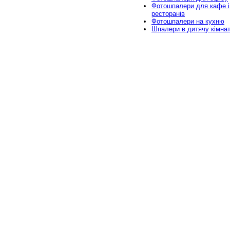
Фотошпалери для кафе і
ресторанів
Фотошпалери на кухню
Шпалери в дитячу кімна