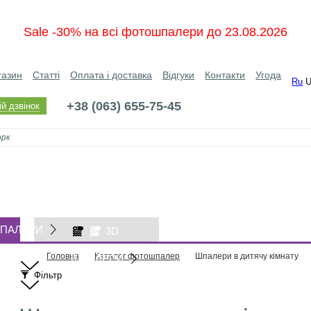
Sale -30% на всі фотошпалери до 23.08.2026
газин
Статті
Оплата і доставка
Відгуки
Контакти
Угода
Ru
+38 (063) 655-75-45
й дзвінок
ПАЛЕРИ
3D
Головна
Каталог фотошпалер
Шпалери в дитячу кімнату
ШПАЛЕРИ
Фільтр