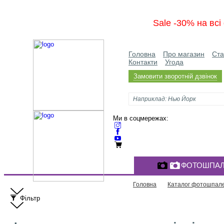
Sale -30% на вс
Головна
Про магазин
Ста
Контакти
Угода
Замовити зворотній дзвінок
Ми в соцмережах:
ФОТОШПАЛ
Головна
Каталог фотошпал
Фільтр