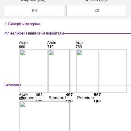
2. Виберіть матеріал:
Флізелінові з вініловим покриттям
Акція
Акція
Акція
660
710
780
Безшовні
Акція
462
497
567
Econom
Standard
Premium
880
грн
грн
грн