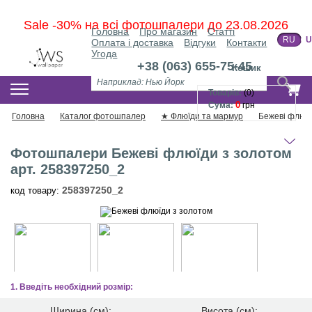
Sale -30% на всі фотошпалери до 23.08.2026
Головна
Про магазин
Статті
RU
U
Оплата і доставка
Відгуки
Контакти
Угода
+38 (063) 655-75-45
Кошик
КАТАЛОГ ФОТОШПАЛЕР
Товарів:
(
0
)
0
Сума:
грн
Головна
Каталог фотошпалер
★ Флюїди та мармур
Бежеві флюїд
Фотошпалери Бежеві флюїди з золотом
арт. 258397250_2
258397250_2
код товару:
1. Введіть необхідний розмір:
Ширина (см):
Висота (см):