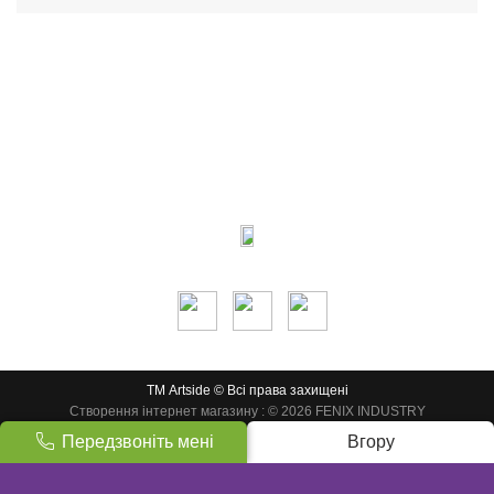
Контакти:
м.Дніпро
вул.Виконкомівська, 24
Пн-Пт 9: 00-18: 30
Сб по запису
Ми в соцмережах:
ТМ Artside © Всі права захищені
Створення інтернет магазину
: © 2026 FENIX INDUSTRY
Передзвоніть мені
Вгору