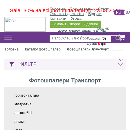
Головна
Про магазин
Статті
Sale -30% на всі фотошпалери до 23.08.2026
RU
U
Оплата і доставка
Відгуки
Контакти
Угода
Замовити зворотній дзвінок
Кошик
+38 (063) 655-75-45
Товарів:
(
0
)
0
Сума:
грн
Головна
Каталог фотошпалер
Фотошпалери Транспорт
ФІЛЬТР
Фотошпалери Транспорт
горизонтальна
квадратна
автомобілі
літаки