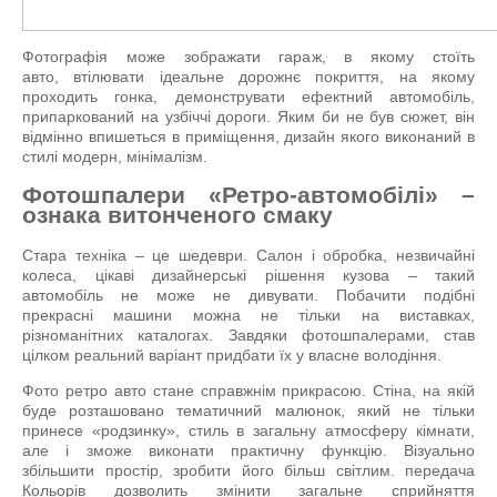
Фотографія може зображати гараж, в якому стоїть
авто, втілювати ідеальне дорожнє покриття, на якому
проходить гонка, демонструвати ефектний автомобіль,
припаркований на узбіччі дороги. Яким би не був сюжет, він
відмінно впишеться в приміщення, дизайн якого виконаний в
стилі модерн, мінімалізм.
Фотошпалери «Ретро-автомобілі» –
ознака витонченого смаку
Стара техніка – це шедеври. Салон і обробка, незвичайні
колеса, цікаві дизайнерські рішення кузова – такий
автомобіль не може не дивувати. Побачити подібні
прекрасні машини можна не тільки на виставках,
різноманітних каталогах. Завдяки фотошпалерами, став
цілком реальний варіант придбати їх у власне володіння.
Фото ретро авто стане справжнім прикрасою. Стіна, на якій
буде розташовано тематичний малюнок, який не тільки
принесе «родзинку», стиль в загальну атмосферу кімнати,
але і зможе виконати практичну функцію. Візуально
збільшити простір, зробити його більш світлим. передача
Кольорів дозволить змінити загальне сприйняття