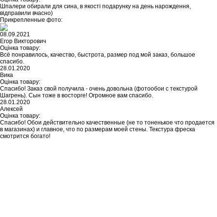
Шпалери обирали для сина, в якості подарунку на день нарождення,
відправили вчасно)
Прикрепленные фото:
08.09.2021
Егор Викторович
Оцінка товару:
Всё понравилось, качество, быстрота, размер под мой заказ, большое
спасибо.
28.01.2020
Вика
Оцінка товару:
Спасибо! Заказ свой получила - очень довольна (фотообои с текстурой
Шагрень). Сын тоже в восторге! Огромное вам спасибо.
28.01.2020
Алексей
Оцінка товару:
Спасибо! Обои действительно качественные (не то тоненькое что продается
в магазинах) и главное, что по размерам моей стены. Текстура фреска
смотрится богато!
Не знайшли нічого підходящого?
У кожного нашого клієнта є можливість
замовити індивідуальний дизайн