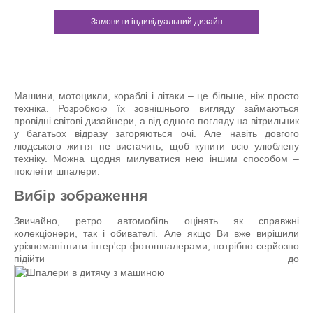
Замовити індивідуальний дизайн
Машини, мотоцикли, кораблі і літаки – це більше, ніж просто
техніка. Розробкою їх зовнішнього вигляду займаються
провідні світові дизайнери, а від одного погляду на вітрильник
у багатьох відразу загоряються очі. Але навіть довгого
людського життя не вистачить, щоб купити всю улюблену
техніку. Можна щодня милуватися нею іншим способом –
поклеїти шпалери.
Вибір зображення
Звичайно, ретро автомобіль оцінять як справжні
колекціонери, так і обивателі. Але якщо Ви вже вирішили
урізноманітнити інтер'єр фотошпалерами, потрібно серйозно
підійти до