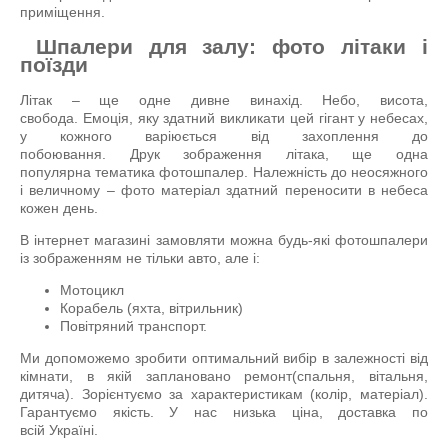
приміщення.
Шпалери для залу: фото літаки і
поїзди
Літак – ще одне дивне винахід. Небо, висота,
свобода. Емоція, яку здатний викликати цей гігант у небесах,
у кожного варіюється від захоплення до
побоювання. Друк зображення літака, ще одна
популярна тематика фотошпалер. Належність до неосяжного
і величному – фото матеріал здатний переносити в небеса
кожен день.
В інтернет магазині замовляти можна будь-які фотошпалери
із зображенням не тільки авто, але і:
Мотоцикл
Корабель (яхта, вітрильник)
Повітряний транспорт.
Ми допоможемо зробити оптимальний вибір в залежності від
кімнати, в якій заплановано ремонт(спальня, вітальня,
дитяча). Зорієнтуємо за характеристикам (колір, матеріал).
Гарантуємо якість. У нас низька ціна, доставка по
всій Україні.