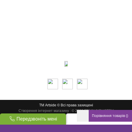
Контакти:
м.Дніпро
вул.Виконкомівська, 24
Пн-Пт 9: 00-18: 30
Сб по запису
Ми в соцмережах:
ТМ Artside © Всі права захищені
Створення інтернет магазину
: © 2026 FENIX INDUSTRY
Порівняння товарів
(
)
Передзвоніть мені
Вгору