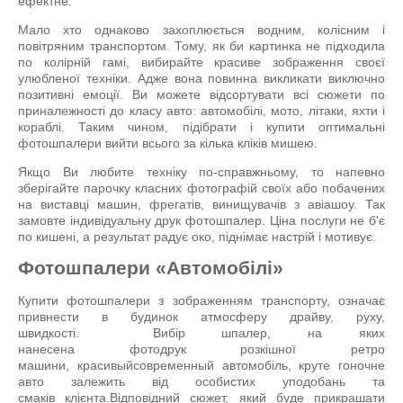
ефектне.
Мало хто однаково захоплюється водним, колісним і
повітряним транспортом. Тому, як би картинка не підходила
по колірній гамі, вибирайте красиве зображення своєї
улюбленої техніки. Адже вона повинна викликати виключно
позитивні емоції. Ви можете відсортувати всі сюжети по
приналежності до класу авто: автомобілі, мото, літаки, яхти і
кораблі. Таким чином, підібрати і купити оптимальні
фотошпалери вийти всього за кілька кліків мишею.
Якщо Ви любите техніку по-справжньому, то напевно
зберігайте парочку класних фотографій своїх або побачених
на виставці машин, фрегатів, винищувачів з авіашоу. Так
замовте індивідуальну друк фотошпалер. Ціна послуги не б'є
по кишені, а результат радує око, піднімає настрій і мотивує.
Фотошпалери «Автомобілі»
Купити фотошпалери з зображенням транспорту, означає
привнести в будинок атмосферу драйву, руху,
швидкості. Вибір шпалер, на яких
нанесена фотодрук розкішної ретро
машини, красивыйсовременный автомобіль, круте гоночне
авто залежить від особистих уподобань та
смаків клієнта.Відповідний сюжет, який буде прикрашати