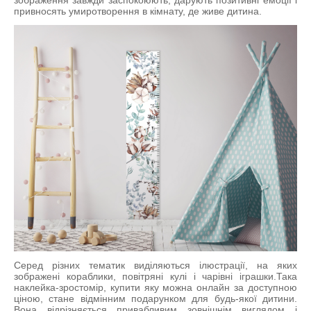
привносять умиротворення в кімнату, де живе дитина.
Серед різних тематик виділяються ілюстрації, на яких
зображені кораблики, повітряні кулі і чарівні іграшки.Така
наклейка-зростомір, купити яку можна онлайн за доступною
ціною, стане відмінним подарунком для будь-якої дитини.
Вона відрізняється привабливим зовнішнім виглядом і