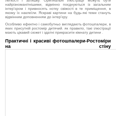
легкості і затишку. Оригінальні ілюстрації можуть бути
найрізноманітнішими, відмінно поєднуються із загальним
інтер'єром і привносять нотку свіжості в те приміщення, в
якому їх наклеїли. Яскраві картини на будь-які теми стануть
відмінним доповненням до інтер'єру.
Особливо ефектно і самобутньо виглядають фотошпалери, в
яких присутній ростомір дитячий. як правило, такі ілюстрації
мають цікавий сюжет і здатні прикрасити кімнату дитини .
Практичні і красиві фотошпалери-Ростоміри
на стіну