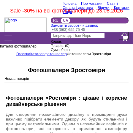
Головна
Про магазин
Статті
Оплата і доставка
Відгуки
Контакти
Sale -30% на всі фотошпалери до 23.08.2026
Угода
RU
UA
Замовити зворотній дзвінок
+38 (063) 655-75-45
Кошик
Товарів:
(
0
)
Каталог фотошпалер
Сума:
0
грн
Головна
Каталог фотошпалер
Фотошпалери Зростоміри
Фотошпалери Зростоміри
Немає товарів
Фотошпалери «Ростоміри : цікаве і корисне
дизайнерське рішення
Для створення незвичайного дизайну в приміщенні дуже
важливо підібрати елементи декору, які будуть стильними і
при цьому нетривіальними. Одним з незвичайних варіантів є
фотошпалери, які створюють в приміщенні атмосферу