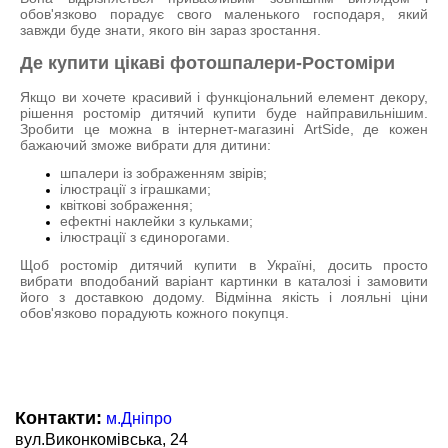
обов'язково порадує свого маленького господаря, який
завжди буде знати, якого він зараз зростання.
Де купити цікаві фотошпалери-Ростоміри
Якщо ви хочете красивий і функціональний елемент декору,
рішення ростомір дитячий купити буде найправильнішим.
Зробити це можна в інтернет-магазині ArtSide, де кожен
бажаючий зможе вибрати для дитини:
шпалери із зображенням звірів;
ілюстрації з іграшками;
квіткові зображення;
ефектні наклейки з кульками;
ілюстрації з єдинорогами.
Щоб ростомір дитячий купити в Україні, досить просто
вибрати вподобаний варіант картинки в каталозі і замовити
його з доставкою додому. Відмінна якість і лояльні ціни
обов'язково порадують кожного покупця.
Контакти:
м.Дніпро
вул.Виконкомівська, 24