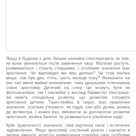
Якщо в будинку є діти, батьки напевно спостерігають за тим,
як вони змінюються після закінчення часу. Малюки ростуть,
розвиваються і стають старшими, і особливе значення має
зростання. Чи відповідає він віку дитини? Чи став малюк
вище, ніж був два, п'ять, шість місяців тому? Визначити на
око такі зміни майже неможливо, тому ідеальним помічником
стане зростомір Дитячий на стіну. Це можуть бути як
фотошпалери, так і наклейки у вигляді барвистої ілюстрації,
які мають спеціальну розмітку, що дозволяє з'ясувати
зростання дитини. Така«лінійка & raquo; має практичне
значення, оскільки з'ясувати, як підріс син або дочка, можна
до міліметра. І кожен раз, змінюючи за допомогою розмітки
зростання, можна бачити, як розвивається улюблене чадо.
Крім практичного значення, така картинка несе і естетичне
задоволення. Якщо зростомір настінний купити і наклеїти в
дитячу кімнату, інтер'єр приміщення придбає своє особливе