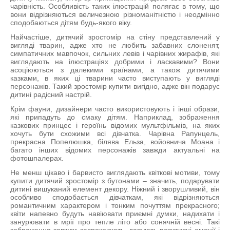
чарівність. Особливість таких ілюстрацій полягає в тому, що
вони відрізняються величезною різноманітністю і неодмінно
сподобаються дітям будь-якого віку.
Найчастіше, дитячий зростомір на стіну представлений у
вигляді тварин, адже хто не любить забавних слоненят,
симпатичних мавпочок, сильних левів і чарівних жирафів, які
виглядають на ілюстраціях добрими і ласкавими? Вони
асоціюються з далекими країнами, а також дитячими
казками, в яких ці тварини часто виступають у вигляді
персонажів. Такий зростомір купити вигідно, адже він подарує
дитині радісний настрій.
Крім фауни, дизайнери часто використовують і інші образи,
які припадуть до смаку дітям. Наприклад, зображення
казкових принцес і героїнь відомих мультфільмів, на яких
хочуть бути схожими всі дівчатка. Чарівна Рапунцель,
прекрасна Попелюшка, білява Ельза, войовнича Моана і
багато інших відомих персонажів завжди актуальні на
фотошпалерах.
Не менш цікаво і барвисто виглядають квіткові мотиви, тому
купити дитячий зростомір з бутонами – значить, подарувати
дитині вишуканий елемент декору. Ніжний і зворушливий, він
особливо сподобається дівчаткам, які відрізняються
романтичним характером і тонким почуттям прекрасного;
квіти напевно будуть навіювати приємні думки, надихати і
занурювати в мрії про тепле літо або сонячній весні. Такі
зображення завжди заспокоюють, дарують позитивні емоції і