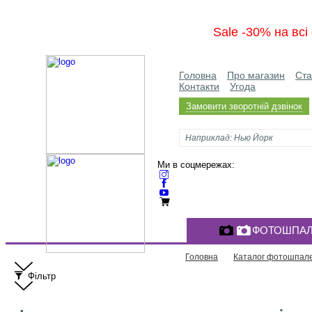
Sale -30% на вс
Головна
Про магазин
Ста
Контакти
Угода
Замовити зворотній дзвінок
Ми в соцмережах:
ФОТОШПАЛ
Головна
Каталог фотошпал
Фільтр