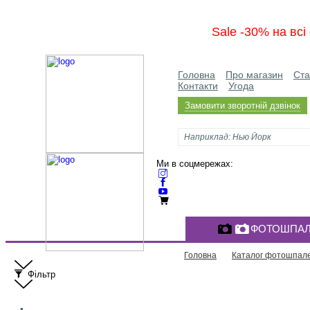
Sale -30% на вс
Головна
Про магазин
Ста
Контакти
Угода
Замовити зворотній дзвінок
Ми в соцмережах:
ФОТОШПАЛ
Головна
Каталог фотошпал
Фільтр