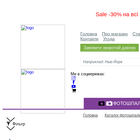
Sale -30% на вс
Головна
Про магазин
Ста
Контакти
Угода
Замовити зворотній дзвінок
Ми в соцмережах:
ФОТОШПАЛ
Головна
Каталог фотошпал
Фільтр