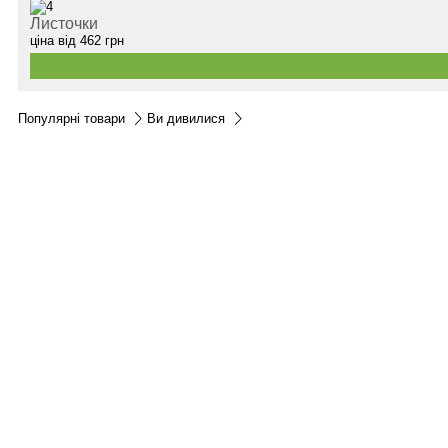
Листочки
ціна від
462
грн
Популярні товари
Ви дивилися
Контакти:
м.Дніпро
вул.Виконкомівська, 24
Пн-Пт 9: 00-18: 30
Сб по запису