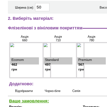
Ширина (см):
Висо
2. Виберіть матеріал:
Флізелінові з вініловим покриттям
Акція
Акція
Акція
660
710
780
Econom
Standard
Premium
462
497
567
грн
грн
грн
Додатково:
Відобразити
Чорно-біле
Сепія
Ваше замовлення:
Розмір:
Текстура: