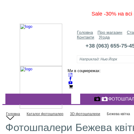
Sale -30% на вс
Головна
Про магазин
Ста
Контакти
Угода
+38 (063) 655-75-4
Ми в соцмережах:
ФОТОШПАЛ
КАТАЛОГ ФОТОШПАЛЕР
Головна
Каталог фотошпалер
3D фотошпалери
Бежева квітка
Фотошпалери Бежева квітк