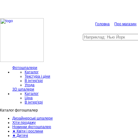
Головна
Про магазин
Фотошпалери
Каталог
Текстура і ціни
В інтер'єрі
Угода
3D шпалери
Каталог
Ціна
В інтер'єрі
Каталог фотошпалер
Дизайнерські шпалери
Хіти продажу
Новинки фотошпалер
★ Квіти і рослини
★ Дитячі