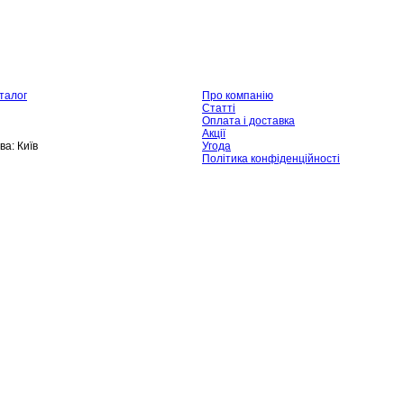
талог
Про компанію
Статті
Оплата і доставка
Акції
ва:
Київ
Угода
Політика конфіденційності