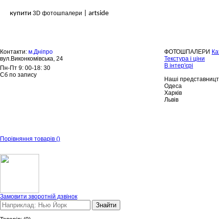
купити
3D фотошпалери
| artside
Контакти:
м.Дніпро
ФОТОШПАЛЕРИ
Ка
вул.Виконкомівська, 24
Текстура і ціни
В інтер'єрі
Пн-Пт 9: 00-18: 30
Сб по запису
Наші представницт
Одеса
Харків
Львів
Порівняння товарів
(
)
Замовити зворотній дзвінок
Знайти