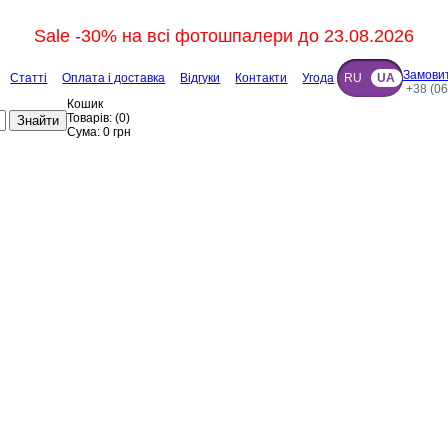
Sale -30% на всі фотошпалери до 23.08.2026
Замовит
Статті
Оплата і доставка
Відгуки
Контакти
Угода
RU
UA
+38 (06
Кошик
Товарів:
(
0
)
Знайти
Сума:
0
грн