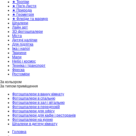
★ Тропіки
★ Пір'я-Листя
★ Природа
★ Геометрія
★ Флюїди та мармур
Шпалери
Лайн арт
3D фотошпалери
Міста
Дитячі наліпки
Для підлітка
Їжа і напої
Тварини
Мапи
Небо і космос
Техніка і транспорт
Фреска
Ростоміри
За кольором
За типом приміщення
Фотошпалери в ванну кімнату
Фотошпалери в спальню
Фотошпалери в зал і вітальню
Фотошпалери в передпокій
Фотошпалери для офісу
Фотошпалери для кафе і ресторанів
Фотошпалери на кухню
Шпалери в дитячу кімнату
Головна