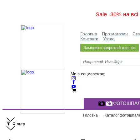
Sale -30% на вс
Головна
Про магазин
Ста
Контакти
Угода
Замовити зворотній дзвінок
Ми в соцмережах:
ФОТОШПАЛ
Головна
Каталог фотошпал
Фільтр