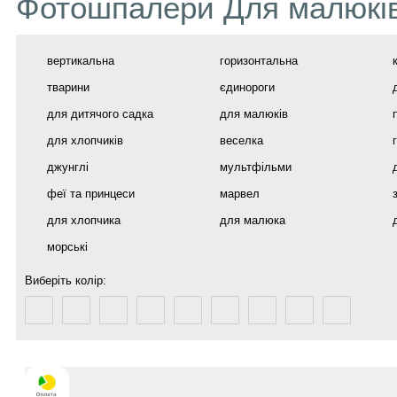
Фотошпалери Для малюкі
вертикальна
горизонтальна
тварини
єдинороги
для дитячого садка
для малюків
для хлопчиків
веселка
джунглі
мультфільми
феї та принцеси
марвел
для хлопчика
для малюка
морські
Виберіть колір: