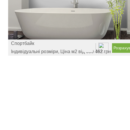
Спортбайк
Розраху
Індивідуальні розміри, Ціна м2 від
630
462
грн