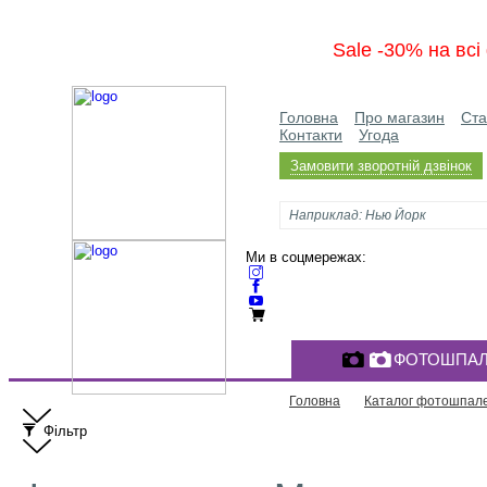
Sale -30% на вс
Головна
Про магазин
Ста
Контакти
Угода
Замовити зворотній дзвінок
Ми в соцмережах:
ФОТОШПАЛ
Головна
Каталог фотошпал
Фільтр