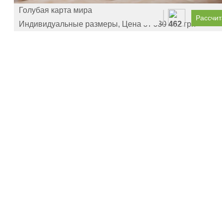
Голубая карта мира
Рассчит
Индивидуальные размеры, Цена от
630
462
грн