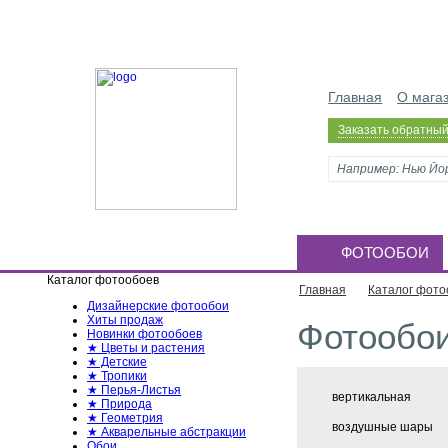
Главная
О мага
Заказать обратный
ФОТООБОИ
Каталог фотообоев
Главная
Каталог фото
Дизайнерские фотообои
Хиты продаж
Фотообои
Новинки фотообоев
★ Цветы и растения
★ Детские
★ Тропики
★ Перья-Листья
вертикальная
★ Природа
★ Геометрия
воздушные шары
★ Акварельные абстракции
Обои