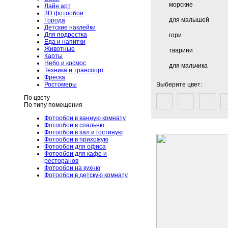
морские
Лайн арт
3D фотообои
для малышей
Города
Детские наклейки
Для подростка
гори
Еда и напитки
Животные
тварини
Карты
Небо и космос
для мальчика
Техника и транспорт
Фреска
Ростомеры
Выберите цвет:
По цвету
По типу помещения
Фотообои в ванную комнату
Фотообои в спальню
Фотообои в зал и гостиную
Фотообои в прихожую
Фотообои для офиса
Фотообои для кафе и
ресторанов
Фотообои на кухню
Фотообои в детскую комнату