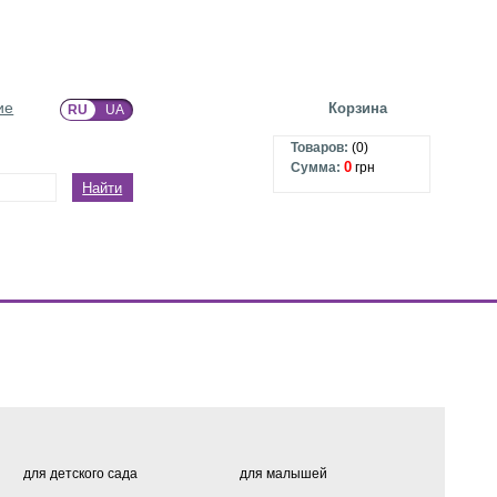
ие
Корзина
RU
UA
Товаров:
(
0
)
0
Сумма:
грн
Найти
для детского сада
для малышей