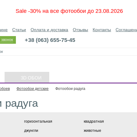
Sale -30% на все фотообои до 23.08.2026
зине
Статьи
Оплата и доставка
Отзывы
Контакты
Соглашен
+38 (063) 655-75-45
 звонок
3D ОБОИ
обоев
Фотообои детские
Фотообои радуга
 радуга
горизонтальная
квадратная
джунгли
животные