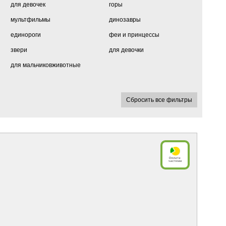
для девочек
горы
мультфильмы
динозавры
единороги
феи и принцессы
звери
для девочки
для мальчиковживотные
Сбросить все фильтры