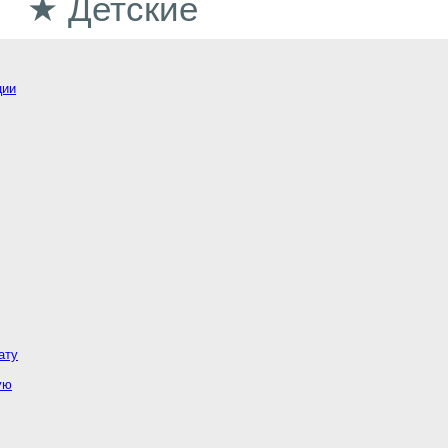
★ Детские
ции
ату
ую