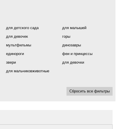
для детского сада
для малышей
для девочек
горы
мультфильмы
динозавры
единороги
феи и принцессы
звери
для девочки
для мальчиковживотные
Сбросить все фильтры