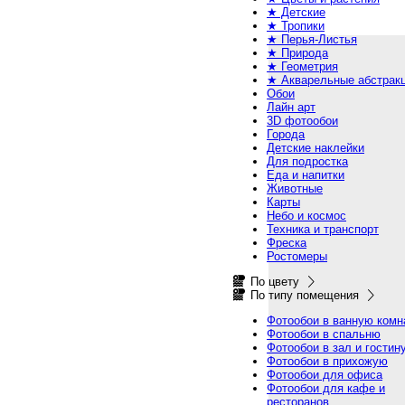
★ Детские
★ Тропики
★ Перья-Листья
★ Природа
★ Геометрия
★ Акварельные абстрак
Обои
Лайн арт
3D фотообои
Города
Детские наклейки
Для подростка
Еда и напитки
Животные
Карты
Небо и космос
Техника и транспорт
Фреска
Ростомеры
По цвету
По типу помещения
Фотообои в ванную комн
Фотообои в спальню
Фотообои в зал и гостин
Фотообои в прихожую
Фотообои для офиса
Фотообои для кафе и
ресторанов