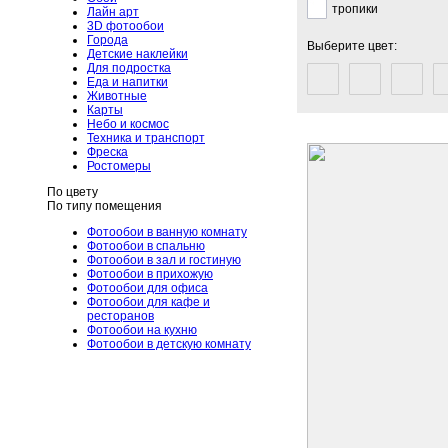
тропики
Лайн арт
3D фотообои
Города
Выберите цвет:
Детские наклейки
Для подростка
Еда и напитки
Животные
Карты
Небо и космос
Техника и транспорт
Фреска
Ростомеры
По цвету
По типу помещения
Фотообои в ванную комнату
Фотообои в спальню
Фотообои в зал и гостиную
Фотообои в прихожую
Фотообои для офиса
Фотообои для кафе и
ресторанов
Фотообои на кухню
Фотообои в детскую комнату