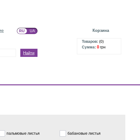
ие
Корзина
RU
UA
Товаров:
(
0
)
0
Сумма:
грн
Найти
пальмовые листья
бабановые листья