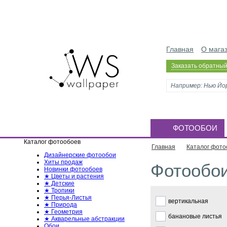
Главная
О мага
Заказать обратный
ФОТООБОИ
Каталог фотообоев
Главная
Каталог фото
Дизайнерские фотообои
Хиты продаж
Фотообои
Новинки фотообоев
★ Цветы и растения
★ Детские
★ Тропики
★ Перья-Листья
вертикальная
★ Природа
★ Геометрия
банановые листья
★ Акварельные абстракции
Обои