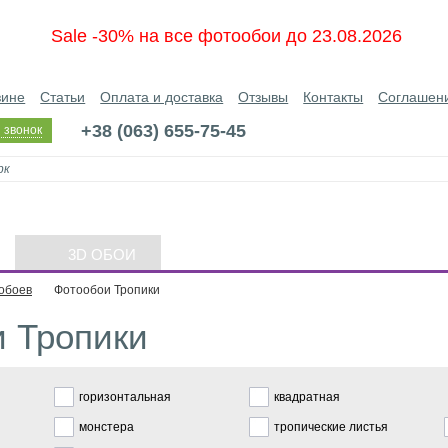
Sale -30% на все фотообои до 23.08.2026
зине
Статьи
Оплата и доставка
Отзывы
Контакты
Соглашен
+38 (063) 655-75-45
 звонок
3D ОБОИ
обоев
Фотообои Тропики
 Тропики
горизонтальная
квадратная
монстера
тропические листья