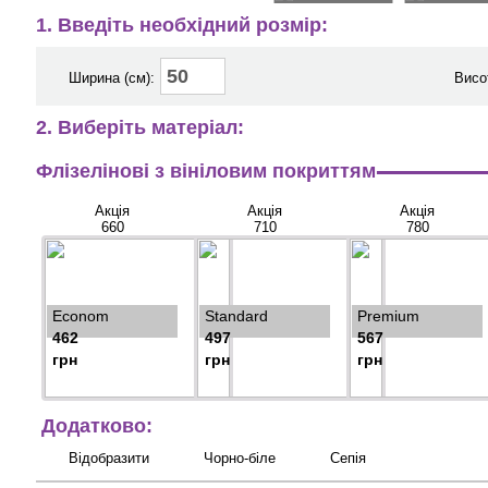
1. Введіть необхідний розмір:
Ширина (см):
Висо
2. Виберіть матеріал:
Флізелінові з вініловим покриттям
Акція
Акція
Акція
660
710
780
Econom
Standard
Premium
462
497
567
грн
грн
грн
Додатково:
Відобразити
Чорно-біле
Сепія