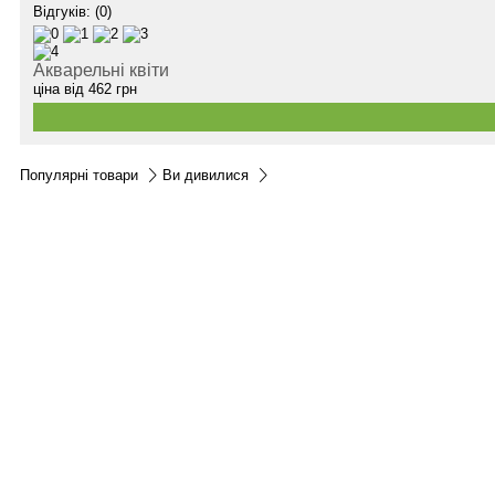
Відгуків: (0)
Акварельні квіти
ціна від
462
грн
Популярні товари
Ви дивилися
Контакти:
м.Дніпро
вул.Виконкомівська, 24