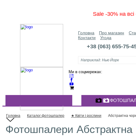
Sale -30% на вс
Головна
Про магазин
Ста
Контакти
Угода
+38 (063) 655-75-4
Ми в соцмережах:
ФОТОШПАЛ
КАТАЛОГ ФОТОШПАЛЕР
Головна
Каталог фотошпалер
★ Квіти і рослини
Абстрактна чорн
Фотошпалери Абстрактна ч